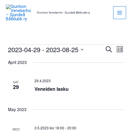
Skip
to
Siuntion Venekerho - Sjundeå Båtklubb ry
content
2023-04-29
 - 
2023-08-25
Events
Events
Event
Search
List
Search
Views
Select
April 2023
and
Naviga
date.
Views
Navigation
29.4.2023
SAT
29
Veneiden lasku
May 2023
3.5.2023 klo 18:00
-
20:00
WED