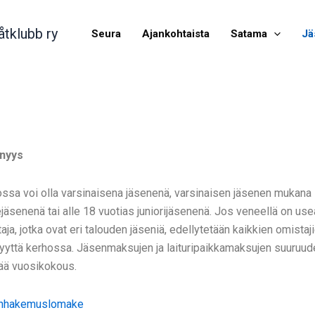
åtklubb ry
Seura
Ajankohtaista
Satama
Jä
nyys
ssa voi olla varsinaisena jäsenenä, varsinaisen jäsenen mukana
jäsenenä tai alle 18 vuotias juniorijäsenenä. Jos veneellä on us
aja, jotka ovat eri talouden jäseniä, edellytetään kaikkien omistaj
yyttä kerhossa. Jäsenmaksujen ja laituripaikkamaksujen suuruud
ää vuosikokous.
nhakemuslomake