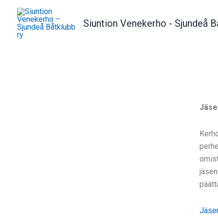
Skip
to
Siuntion Venekerho - Sjundeå B
content
Jäse
Kerho
perhe
omist
jäsen
päätt
Jäse