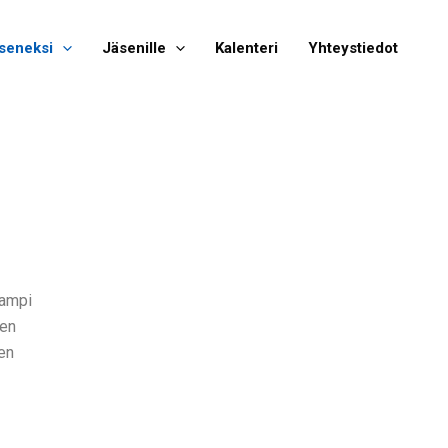
seneksi
Jäsenille
Kalenteri
Yhteystiedot
eampi
ien
en