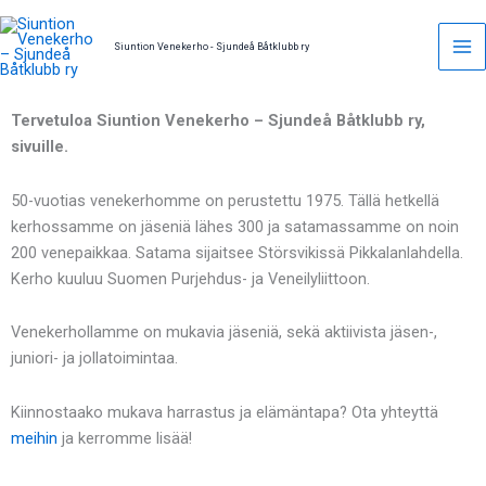
Skip
to
Siuntion Venekerho - Sjundeå Båtklubb ry
content
Tervetuloa Siuntion Venekerho – Sjundeå Båtklubb ry,
sivuille.
50-vuotias venekerhomme on perustettu 1975. Tällä hetkellä
kerhossamme on jäseniä lähes 300 ja satamassamme on noin
200 venepaikkaa. Satama sijaitsee Störsvikissä Pikkalanlahdella.
Kerho kuuluu Suomen Purjehdus- ja Veneilyliittoon.
Venekerhollamme on mukavia jäseniä, sekä aktiivista jäsen-,
juniori- ja jollatoimintaa.
Kiinnostaako mukava harrastus ja elämäntapa? Ota yhteyttä
meihin
ja kerromme lisää!