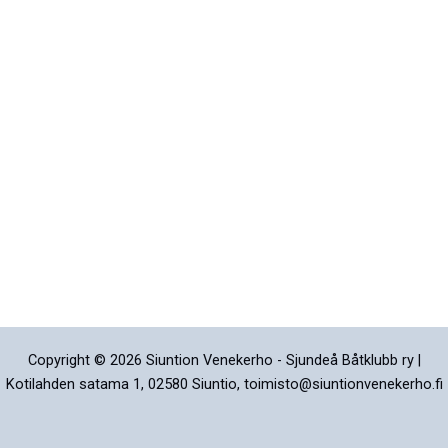
Copyright © 2026 Siuntion Venekerho - Sjundeå Båtklubb ry |
Kotilahden satama 1, 02580 Siuntio, toimisto@siuntionvenekerho.fi