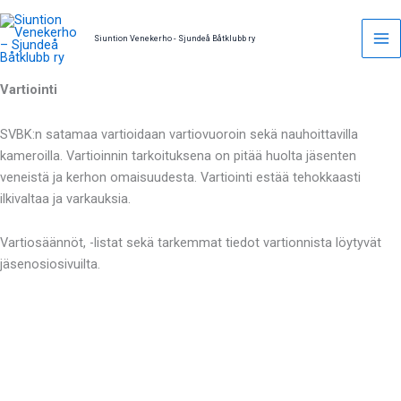
Skip
to
Siuntion Venekerho - Sjundeå Båtklubb ry
content
Vartiointi
SVBK:n satamaa vartioidaan vartiovuoroin sekä nauhoittavilla
kameroilla. Vartioinnin tarkoituksena on pitää huolta jäsenten
veneistä ja kerhon omaisuudesta. Vartiointi estää tehokkaasti
ilkivaltaa ja varkauksia.
Vartiosäännöt, -listat sekä tarkemmat tiedot vartionnista löytyvät
jäsenosiosivuilta.