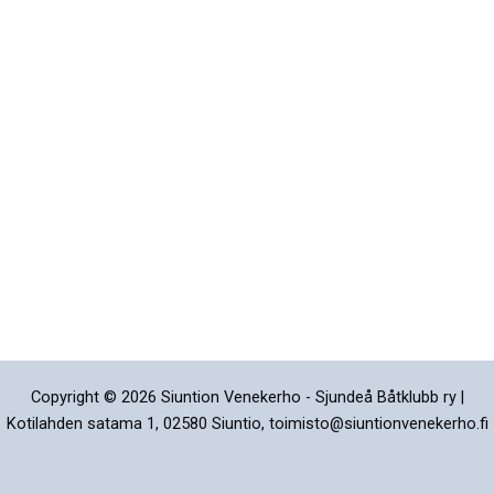
Copyright © 2026 Siuntion Venekerho - Sjundeå Båtklubb ry |
Kotilahden satama 1, 02580 Siuntio, toimisto@siuntionvenekerho.fi