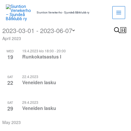
Skip
to
Siuntion Venekerho - Sjundeå Båtklubb ry
content
2023-03-01
 - 
2023-06-07
Events
Search
Events
Eve
List
Search
Vie
April 2023
Select
and
Nav
date.
19.4.2023 klo 18:00
-
20:00
WED
Views
19
Runkokatsastus I
Navigati
22.4.2023
SAT
22
Veneiden lasku
29.4.2023
SAT
29
Veneiden lasku
May 2023