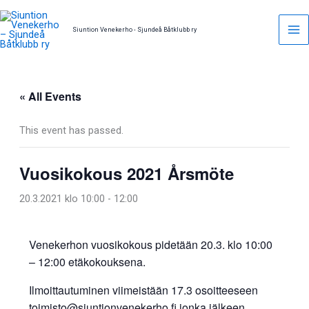
Skip
to
Siuntion Venekerho - Sjundeå Båtklubb ry
content
« All Events
This event has passed.
Vuosikokous 2021 Årsmöte
20.3.2021 klo 10:00
-
12:00
Venekerhon vuosikokous pidetään 20.3. klo 10:00
– 12:00 etäkokouksena.
Ilmoittautuminen viimeistään 17.3 osoitteeseen
toimisto@siuntionvenekerho.fi jonka jälkeen