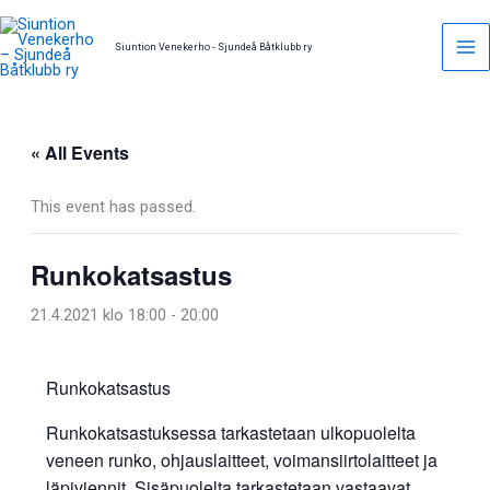
Skip
to
Siuntion Venekerho - Sjundeå Båtklubb ry
content
« All Events
This event has passed.
Runkokatsastus
21.4.2021 klo 18:00
-
20:00
Runkokatsastus
Runkokatsastuksessa tarkastetaan ulkopuolelta
veneen runko, ohjauslaitteet, voimansiirtolaitteet ja
läpiviennit. Sisäpuolelta tarkastetaan vastaavat