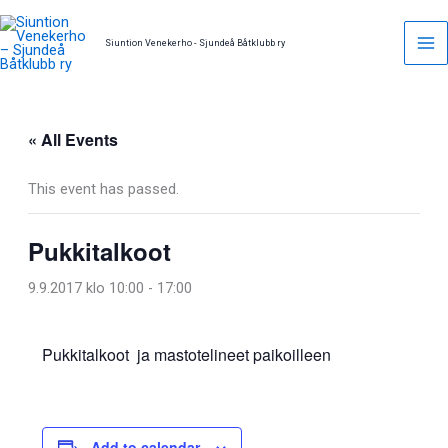
Skip
to
Siuntion Venekerho - Sjundeå Båtklubb ry
content
« All Events
This event has passed.
Pukkitalkoot
9.9.2017 klo 10:00
-
17:00
Pukkitalkoot ja mastotelineet paikoilleen
Add to calendar