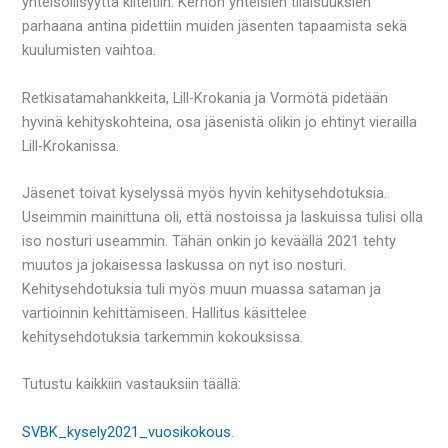
yhteisöllisyyttä kiiteltiin. Kerhon yhteisien tilaisuuksien
parhaana antina pidettiin muiden jäsenten tapaamista sekä
kuulumisten vaihtoa.
Retkisatamahankkeita, Lill-Krokania ja Vormötä pidetään
hyvinä kehityskohteina, osa jäsenistä olikin jo ehtinyt vierailla
Lill-Krokanissa.
Jäsenet toivat kyselyssä myös hyvin kehitysehdotuksia.
Useimmin mainittuna oli, että nostoissa ja laskuissa tulisi olla
iso nosturi useammin. Tähän onkin jo keväällä 2021 tehty
muutos ja jokaisessa laskussa on nyt iso nosturi.
Kehitysehdotuksia tuli myös muun muassa sataman ja
vartioinnin kehittämiseen. Hallitus käsittelee
kehitysehdotuksia tarkemmin kokouksissa.
Tutustu kaikkiin vastauksiin täällä:
SVBK_kysely2021_vuosikokous
.