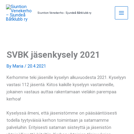
Skip
to
Siuntion Venekerho - Sjundeå Båtklubb ry
content
SVBK jäsenkysely 2021
By
Maria
/
20.4.2021
Kerhomme teki jäsenille kyselyn alkuvuodesta 2021. Kyselyyn
vastasi 112 jäsentä. Kiitos kaikille kyselyyn vastanneille,
jokainen vastaus auttaa rakentamaan vieläkin parempaa
kerhoa!
Kyselyssä ilmeni, että jäsenistömme on pääsääntöisesti
todella tyytyväisiä kerhon toimintaan ja satamamme
palveluihin. Erityisesti sataman siisteyttä ja jäsenistön