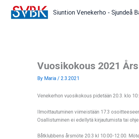
Skip
to
Siuntion Venekerho - Sjundeå B
content
Vuosikokous 2021 År
By
Maria
/
2.3.2021
Venekerhon vuosikokous pidetään 20.3. klo 10
Ilmoittautuminen viimeistään 17.3 osoitteeseen
Osallistuminen ei edellytä kirjautumista tai oh
Båtklubbens årsmöte 20.3 kl 10.00-12.00. Möt