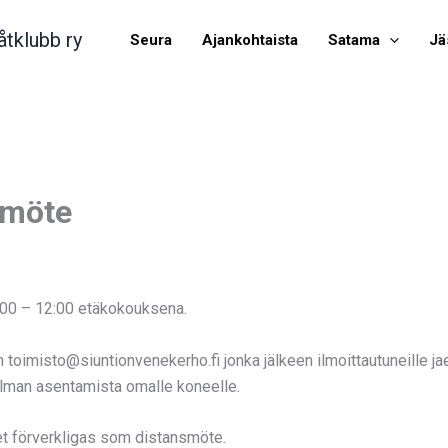
åtklubb ry
Seura
Ajankohtaista
Satama
Jä
smöte
:00 – 12:00 etäkokouksena.
 toimisto@siuntionvenekerho.fi jonka jälkeen ilmoittautuneille 
jelman asentamista omalle koneelle.
et förverkligas som distansmöte.