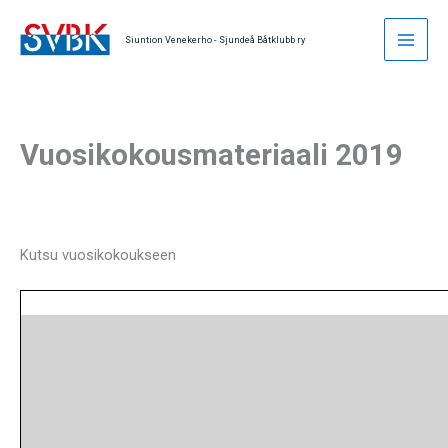
Skip
to
Siuntion Venekerho - Sjundeå Båtklubb ry
content
Vuosikokousmateriaali 2019
Kutsu vuosikokoukseen