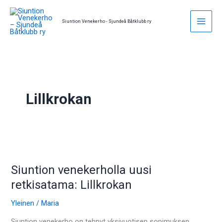
Skip
to
Siuntion Venekerho - Sjundeå Båtklubb ry
content
Lillkrokan
Siuntion
venekerholla
Siuntion venekerholla uusi
uusi
retkisatama:
retkisatama: Lillkrokan
Lillkrokan
Yleinen
/
Maria
Siuntion venekerho on tehnyt yksivuotisen sopimuksen