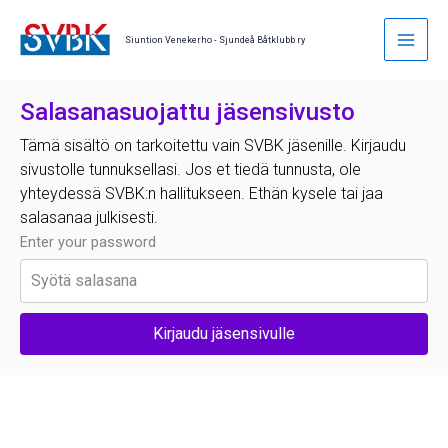
Skip
to
Siuntion Venekerho - Sjundeå Båtklubb ry
content
Salasanasuojattu jäsensivusto
Tämä sisältö on tarkoitettu vain SVBK jäsenille. Kirjaudu
sivustolle tunnuksellasi. Jos et tiedä tunnusta, ole
yhteydessä SVBK:n hallitukseen. Ethän kysele tai jaa
salasanaa julkisesti.
Enter your password
Kirjaudu jäsensivulle