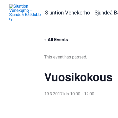
Skip
to
Siuntion Venekerho - Sjundeå B
content
« All Events
This event has passed.
Vuosikokous
19.3.2017 klo 10:00
-
12:00