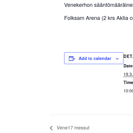
Venekerhon sääntömääräine
Folksam Arena (2 krs Aktia co
DET
Add to calendar
Date
19.3
Time
10:0
Vene17 messut