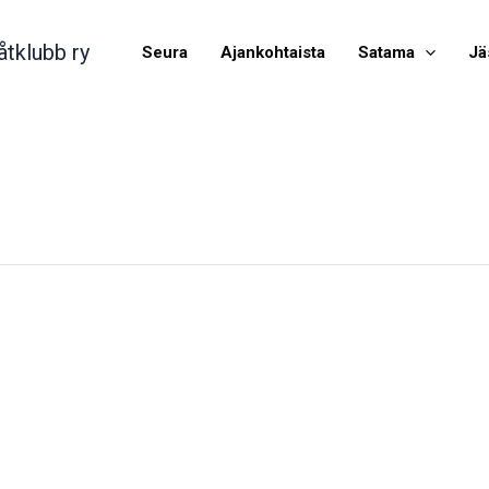
åtklubb ry
Seura
Ajankohtaista
Satama
Jä