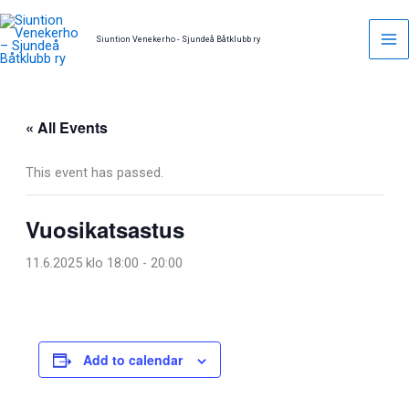
Skip
to
Siuntion Venekerho - Sjundeå Båtklubb ry
content
« All Events
This event has passed.
Vuosikatsastus
11.6.2025 klo 18:00
-
20:00
Add to calendar