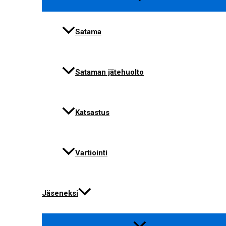
Satama
Sataman jätehuolto
Katsastus
Vartiointi
Jäseneksi