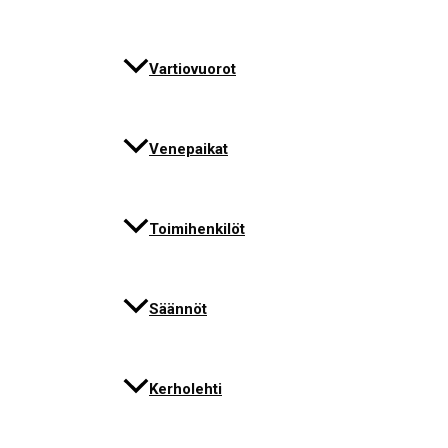
Vartiovuorot
Venepaikat
Toimihenkilöt
Säännöt
Kerholehti