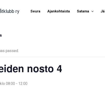
åtklubb ry
Seura
Ajankohtaista
Satama
Jä
ts
has passed.
eiden nosto 4
klo 08:00
-
12:00