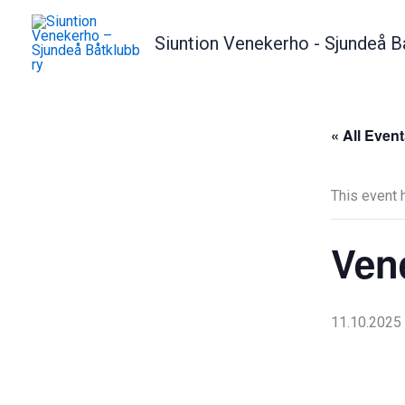
Skip
to
Siuntion Venekerho - Sjundeå B
content
« All Even
This event 
Ven
11.10.2025 