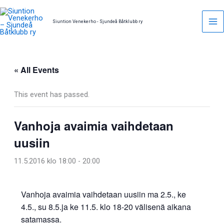
Skip
to
Siuntion Venekerho - Sjundeå Båtklubb ry
content
« All Events
This event has passed.
Vanhoja avaimia vaihdetaan
uusiin
11.5.2016 klo 18:00
-
20:00
Vanhoja avaimia vaihdetaan uusiin ma 2.5., ke
4.5., su 8.5.ja ke 11.5. klo 18-20 välisenä aikana
satamassa.