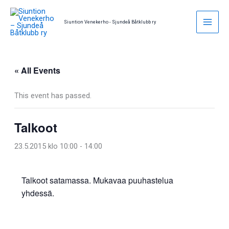
Skip
to
Siuntion Venekerho - Sjundeå Båtklubb ry
content
« All Events
This event has passed.
Talkoot
23.5.2015 klo 10:00
-
14:00
Talkoot satamassa. Mukavaa puuhastelua
yhdessä.