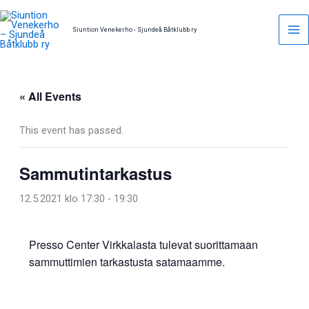
Skip
to
Siuntion Venekerho - Sjundeå Båtklubb ry
content
« All Events
This event has passed.
Sammutintarkastus
12.5.2021 klo 17:30
-
19:30
Presso Center Virkkalasta tulevat suorittamaan
sammuttimien tarkastusta satamaamme.