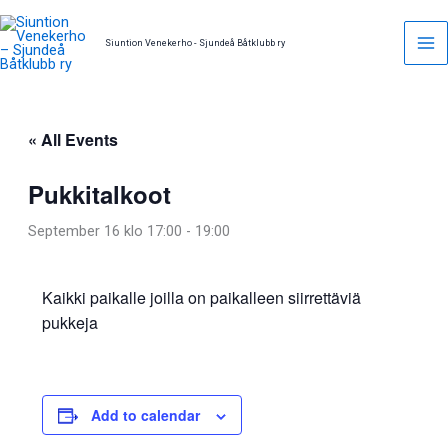
Skip
to
Siuntion Venekerho - Sjundeå Båtklubb ry
content
« All Events
Pukkitalkoot
September 16 klo 17:00
-
19:00
Kaikki paikalle joilla on paikalleen siirrettäviä
pukkeja
Add to calendar