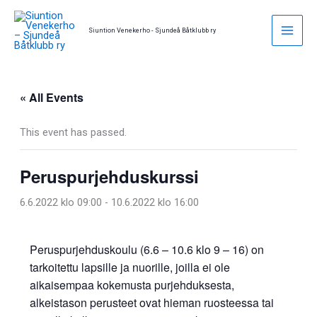
Skip
to
Siuntion Venekerho - Sjundeå Båtklubb ry
content
« All Events
This event has passed.
Peruspurjehduskurssi
6.6.2022 klo 09:00
-
10.6.2022 klo 16:00
Peruspurjehduskoulu (6.6 – 10.6 klo 9 – 16) on
tarkoitettu lapsille ja nuorille, joilla ei ole
aikaisempaa kokemusta purjehduksesta,
alkeistason perusteet ovat hieman ruosteessa tai