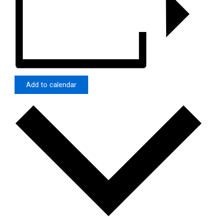
Add to calendar