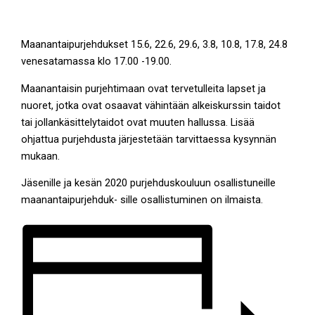
Maanantaipurjehdukset 15.6, 22.6, 29.6, 3.8, 10.8, 17.8, 24.8
venesatamassa klo 17.00 -19.00.
Maanantaisin purjehtimaan ovat tervetulleita lapset ja
nuoret, jotka ovat osaavat vähintään alkeiskurssin taidot
tai jollankäsittelytaidot ovat muuten hallussa. Lisää
ohjattua purjehdusta järjestetään tarvittaessa kysynnän
mukaan.
Jäsenille ja kesän 2020 purjehduskouluun osallistuneille
maanantaipurjehduk- sille osallistuminen on ilmaista.