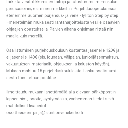
tärkeitä vesilläliikkumisen taitoja ja tutustumme merenkulun
perusasioihin, esim merimerkkeihin. Purjehdusopetuksessa
etenemme Suomen purjehdus- ja venei- lyliiton Step by step
–menetelmän mukaisesti rantaharjoittelusta vesille osaavien
ohjaajien opastuksella. Päivien aikana ohjelmaa riittää niin
maalla kuin merellä.
Osallistuminen purjehduskouluun kustantaa jäsenelle 120€ ja
ei jäsenelle 140€ (sis. lounaan, välipalan, juniorijäsenmaksun,
vakuutuksen, materiaalit, ohjauksen ja kaluston käytön).
Mukaan mahtuu 15 purjehduskoululaista. Lasku osallistumi-
sesta toimitetaan postitse.
Ilmoittaudu mukaan lähettämällä alla olevaan sähköpostiin
lapsen nimi, osoite, syntymäaika, vanhemman tiedot sekä
mahdolliset lisätiedot
osoitteeseen: pinja@siuntionvenekerho.fi