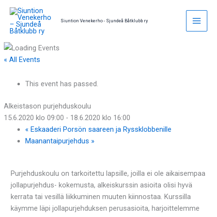
Skip
to
Siuntion Venekerho - Sjundeå Båtklubb ry
content
« All Events
This event has passed.
Alkeistason purjehduskoulu
15.6.2020 klo 09:00
-
18.6.2020 klo 16:00
«
Eskaaderi Porsön saareen ja Ryssklobbenille
Maanantaipurjehdus
»
Purjehduskoulu on tarkoitettu lapsille, joilla ei ole aikaisempaa
jollapurjehdus- kokemusta, alkeiskurssin asioita olisi hyvä
kerrata tai vesillä liikkuminen muuten kiinnostaa. Kurssilla
käymme läpi jollapurjehduksen perusasioita, harjoittelemme