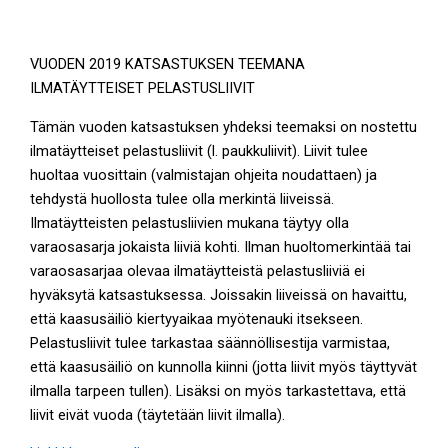
VUODEN 2019 KATSASTUKSEN TEEMANA
ILMATÄYTTEISET PELASTUSLIIVIT
Tämän vuoden katsastuksen yhdeksi teemaksi on nostettu
ilmatäytteiset pelastusliivit (l. paukkuliivit). Liivit tulee
huoltaa vuosittain (valmistajan ohjeita noudattaen) ja
tehdystä huollosta tulee olla merkintä liiveissä.
Ilmatäytteisten pelastusliivien mukana täytyy olla
varaosasarja jokaista liiviä kohti. Ilman huoltomerkintää tai
varaosasarjaa olevaa ilmatäytteistä pelastusliiviä ei
hyväksytä katsastuksessa. Joissakin liiveissä on havaittu,
että kaasusäiliö kiertyyaikaa myötenauki itsekseen.
Pelastusliivit tulee tarkastaa säännöllisestija varmistaa,
että kaasusäiliö on kunnolla kiinni (jotta liivit myös täyttyvät
ilmalla tarpeen tullen). Lisäksi on myös tarkastettava, että
liivit eivät vuoda (täytetään liivit ilmalla).