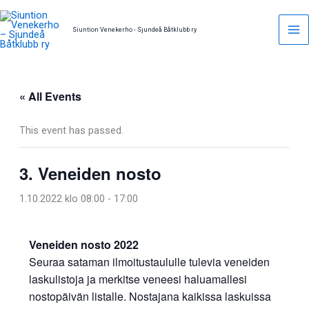
Skip
to
Siuntion Venekerho - Sjundeå Båtklubb ry
content
« All Events
This event has passed.
3. Veneiden nosto
1.10.2022 klo 08:00
-
17:00
Veneiden nosto 2022
Seuraa sataman ilmoitustaululle tulevia veneiden
laskulistoja ja merkitse veneesi haluamallesi
nostopäivän listalle. Nostajana kaikissa laskuissa