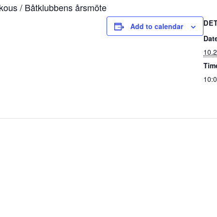
kous / Båtklubbens årsmöte
DE
Add to calendar
Dat
10.
Tim
10:0