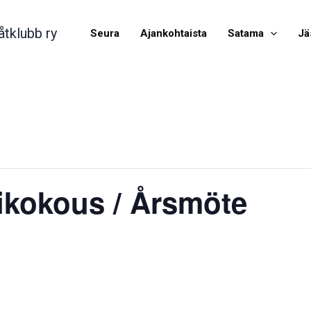
åtklubb ry
Seura
Ajankohtaista
Satama
Jä
ikokous / Årsmöte