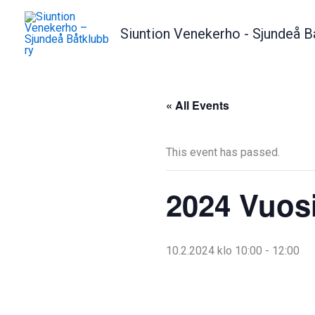
Skip
to
Siuntion Venekerho - Sjundeå B
content
« All Events
This event has passed.
2024 Vuos
10.2.2024 klo 10:00
-
12:00