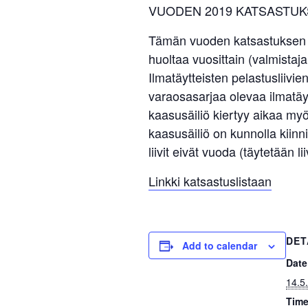
VUODEN 2019 KATSASTUK
Tämän vuoden katsastuksen yhde
huoltaa vuosittain (valmistaja
Ilmatäytteisten pelastusliivie
varaosasarjaa olevaa ilmatäyt
kaasusäiliö kiertyy aikaa myöt
kaasusäiliö on kunnolla kiinni 
liivit eivät vuoda (täytetään lii
Linkki katsastuslistaan
DET
Add to calendar
Date
14.5
Time