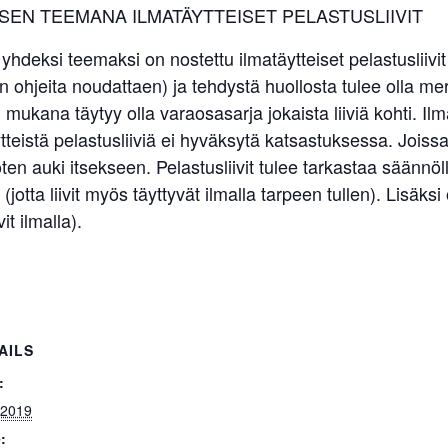
SEN TEEMANA ILMATÄYTTEISET PELASTUSLIIVIT
ksi teemaksi on nostettu ilmatäytteiset pelastusliivit (l.
n ohjeita noudattaen) ja tehdystä huollosta tulee olla merk
n mukana täytyy olla varaosasarja jokaista liiviä kohti. Il
teistä pelastusliiviä ei hyväksytä katsastuksessa. Joissak
en auki itsekseen. Pelastusliivit tulee tarkastaa säännöll
(jotta liivit myös täyttyvät ilmalla tarpeen tullen). Lisäks
vit ilmalla).
AILS
:
.2019
: