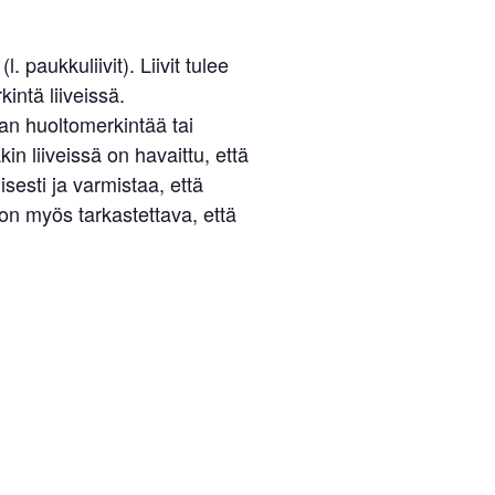
 paukkuliivit). Liivit tulee
intä liiveissä.
man huoltomerkintää tai
in liiveissä on havaittu, että
isesti ja varmistaa, että
i on myös tarkastettava, että