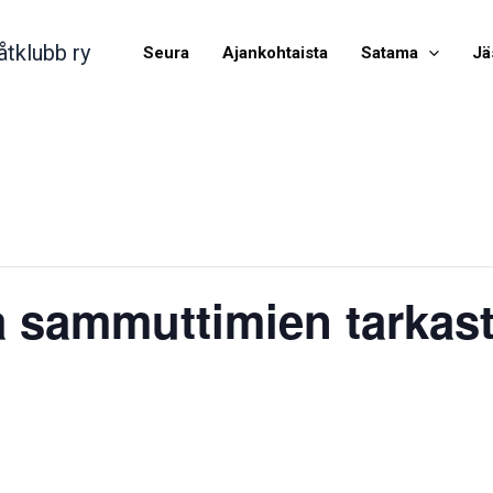
åtklubb ry
Seura
Ajankohtaista
Satama
Jä
ja sammuttimien tarkas