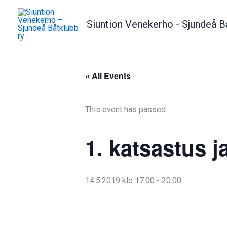
Skip
to
Siuntion Venekerho - Sjundeå B
content
« All Events
This event has passed.
1. katsastus 
14.5.2019 klo 17:00
-
20:00