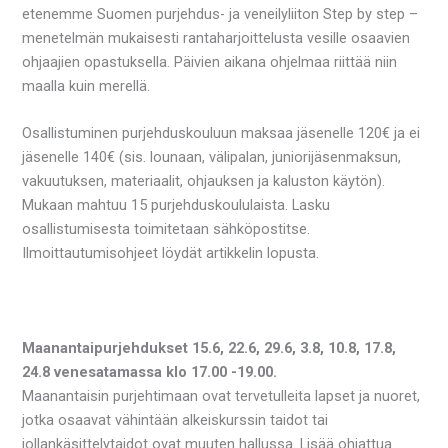
etenemme Suomen purjehdus- ja veneilyliiton Step by step –
menetelmän mukaisesti rantaharjoittelusta vesille osaavien
ohjaajien opastuksella. Päivien aikana ohjelmaa riittää niin
maalla kuin merellä.
Osallistuminen purjehduskouluun maksaa jäsenelle 120€ ja ei
jäsenelle 140€ (sis. lounaan, välipalan, juniorijäsenmaksun,
vakuutuksen, materiaalit, ohjauksen ja kaluston käytön).
Mukaan mahtuu 15 purjehduskoululaista. Lasku
osallistumisesta toimitetaan sähköpostitse.
Ilmoittautumisohjeet löydät artikkelin lopusta.
Maanantaipurjehdukset 15.6, 22.6, 29.6, 3.8, 10.8, 17.8,
24.8 venesatamassa klo 17.00 -19.00.
Maanantaisin purjehtimaan ovat tervetulleita lapset ja nuoret,
jotka osaavat vähintään alkeiskurssin taidot tai
jollankäsittelytaidot ovat muuten hallussa. Lisää ohjattua