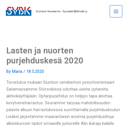
Skip
to
Siuntion Venekerho - Sjundeå Båtklubb ry
content
Lasten ja nuorten
purjehduskesä 2020
By
Maria
/
18.5.2020
Tervetuloa mukaan Siuntion venekerhon junioritoimintaan!
Satamassamme Störsvikissä odottaa useita optareita
aktiivikäyttäjiään. Optaripurjehdus on helppo tapa aloittaa
kevytveneharrastus. Seuramme tarjoaa mahdollisuuden
päästä alkuun harrastuksessa suorittamalla purjehduskoulun.
Lisäksi järjestämme maanantaisin avoimia purjehdusiltoja
alkeiskurssin taidot omaaville junioreille Alin ikäraja kaikille