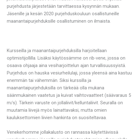
purjehdusta järjestetään tarvittaessa kysynnän mukaan.
Jäsenille ja kesän 2020 purjehduskouluun osallistuneille
maanantaipurjehduksille osallistuminen on ilmaista.
Kursseilla ja maanantaipurjehduksilla harjoitellaan
optimistijollilla. Lisäksi käytössämme on rib-vene, jossa on
osaava ohjaaja aina vesiharjoittelun ajan turvallisuussyistä.
Purjehdus on hauska vesiurheilulaji, jossa yleensä aina kastuu
enemmän tai vähemmän. Siksi kurssilla ja
maanantaipurjehduksilla on tärkeää olla mukana
säänmukainen vaatetus ja kuivat vaihtovaatteet (säävaraus 5
m/s). Tärkein varuste on jollaliivit/kelluntaliivit. Seuralla on
muutamia liivejä myös lainattavaksi, mutta omien
kauluksettomien liivien hankinta on suositeltavaa.
Venekerhomme jollakalusto on rannassa käytettävissä