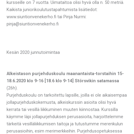
kursseille on 7 vuotta. Uimataitoa olisi hyvä olla n. 50 metriä.
Kaikista juniorikoulutustapahtumista lisätiedot:
www.siuntionvenekerho.fi tai Pinja Nurmi:
pinja@siuntionvenekerho.fi
Kesän 2020 junnutoimintaa
Alkeistason purjehduskoulu
maanantaista-torstaihin 15-
18.6.2020 klo 9-16 [18.6 klo 9-14] Störsvikin satamassa
(26h).
Purjehduskoulu on tarkoitettu lapsille, joilla ei ole aikaisempaa
jollapurjehduskokemusta, alkeiskurssin asioita olisi hyvä
kerrata tai vesillä liikkuminen muuten kiinnostaa. Kurssilla
käymme läpi jollapurjehduksen perusasioita, harjoittelemme
tärkeitä vesilläliikkumisen taitoja ja tutustumme merenkulun
perusasioihin, esim merimerkkeihin. Purjehdusopetuksessa