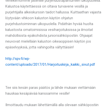
venekerhomme jäsenille purjehdustapahtumien ulkopuolella.
Kalustoa käytettäessä on oltava turvavene vesillä ja
purjehtijalla alkeiskurssin taidot hallussa. Kuittaathan vajasta
löytyvään vihkoon kaluston käytön ohjatun
purjehdustoiminnan ulkopuolella. Pidäthän hyvää huolta
kalustosta omatoimisissa vesiharjoituksissa ja ilmoitat
mahdollisista epäkohdista juniorisähköpostiin. Ohjaajat
neuvovat mielellään kaluston oikeaoppisen käytön jos
epäselvyyksiä, jotta vahingoilta vältyttäisiin!
http://spv.fi/wp-
content/uploads/2017/01/Harjoituskirja_kaikki_sivut.pdf
Tee siis kesän paras päätös ja lähde mukaan viettämään
hauskaa kesäpäivää kanssamme vesille!
Ilmoittaudu mukaan lähettämällä alla olevaan sähköpostiin