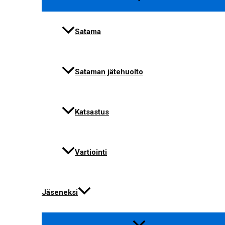
Satama
Sataman jätehuolto
Katsastus
Vartiointi
Jäseneksi