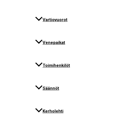
Vartiovuorot
Venepaikat
Toimihenkilöt
Säännöt
Kerholehti